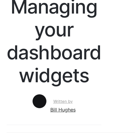
Managing
your
dashboard
widgets
Written by
Bill Hughes